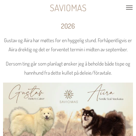
SAVIOMAS
Gå
til
2026
hovedinnhold
Gustav og Aiira har møttes for en hyggelig stund. Forhåpentligvis er
Aiira drektig og det er forventet termin i midten av september.
Dersom ting går som planlagt ønsker jeg å beholde både tispe og
hannhund fra dette kullet på deleie/fôravtale.