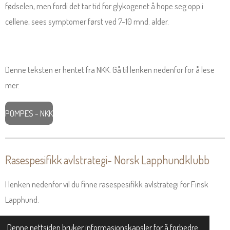
fødselen, men fordi det tar tid for glykogenet å hope seg opp i
cellene, sees symptomer først ved 7-10 mnd. alder.
Denne teksten er hentet fra NKK. Gå til lenken nedenfor for å lese
mer.
POMPES - NKK
Rasespesifikk avlstrategi- Norsk Lapphundklubb
I lenken nedenfor vil du finne rasespesifikk avlstrategi for Finsk
Lapphund.
RASESPESIFIKK AVLSTRATEGI FINSK LAPPHUND
Denne nettsiden bruker informasjonskapsler for å forbedre