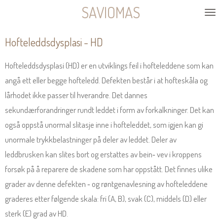
SAVIOMAS
Gå
til
Hofteleddsdysplasi - HD
hovedinnhold
​Hofteleddsdysplasi (HD) er en utviklings feil i hofteleddene som kan
angå ett eller begge hofteledd. Defekten består i at hofteskåla og
lårhodet ikke passer til hverandre. Det dannes
sekundærforandringer rundt leddet i form av forkalkninger. Det kan
også oppstå unormal slitasje inne i hofteleddet, som igjen kan gi
unormale trykkbelastninger på deler av leddet. Deler av
leddbrusken kan slites bort og erstattes av bein‐ vev i kroppens
forsøk på å reparere de skadene som har oppstått. Det finnes ulike
grader av denne defekten ‐ og røntgenavlesning av hofteleddene
graderes etter følgende skala: fri (A, B), svak (C), middels (D) eller
sterk (E) grad av HD.