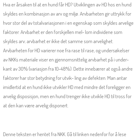
Hva er årsaken til at en hund får HD? Utviklingen av HD hos en hund
skyldes en kombinasjon av arv og miljø. Arvbarheten gir uttrykk for
hvor stor del av totalvariasjonen i en egenskap som skyldes arvelige
faktorer. Arvbarhet er den forskjellen mel‐ lom individene som
skyldes arv; arvbarhet er ikke det samme som arvelighet.
Arvbarheten for HD varierer noe fra rase til rase, og undersøkelser
av NKKs materiale viser en gjennomsnittelig arvbarhet på i under‐
kant av 30% (variasjon fra 10‐48%). Dette innebærer at også andre
faktorer har stor betydning for utvik‐ ling av defekten. Man antar
imidlertid at en hund ikke utvikler HD med mindre det foreligger en
arvelig disposisjon, men en hund trenger ikke utvikle HD til tross for
at den kan være arvelig disponert.
Denne teksten er hentet fra NKK. Gå til linken nedenfor for å lese