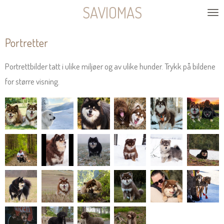
SAVIOMAS
Gå
til
Portretter
hovedinnhold
Portrettbilder tatt i ulike miljøer og av ulike hunder. Trykk på bildene
for større visning.