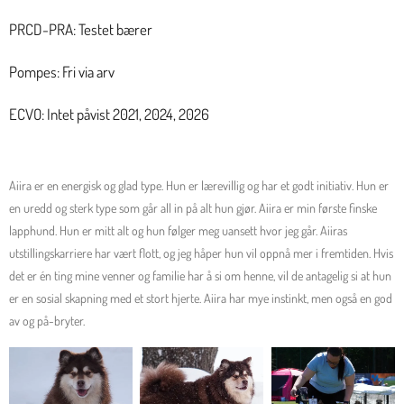
PRCD-PRA: Testet bærer
Pompes: Fri via arv
ECVO: Intet påvist 2021, 2024, 2026
Aiira er en energisk og glad type. Hun er lærevillig og har et godt initiativ. Hun er
en uredd og sterk type som går all in på alt hun gjør. Aiira er min første finske
lapphund. Hun er mitt alt og hun følger meg uansett hvor jeg går. Aiiras
utstillingskarriere har vært flott, og jeg håper hun vil oppnå mer i fremtiden. Hvis
det er én ting mine venner og familie har å si om henne, vil de antagelig si at hun
er en sosial skapning med et stort hjerte. Aiira har mye instinkt, men også en god
av og på-bryter.