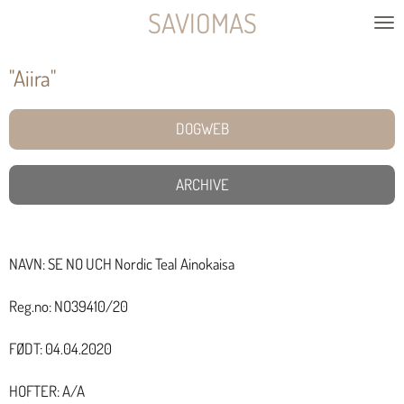
SAVIOMAS
Gå
til
''Aiira''
hovedinnhold
DOGWEB
ARCHIVE
NAVN: SE NO UCH Nordic Teal Ainokaisa
Reg.no: NO39410/20
FØDT: 04.04.2020
HOFTER: A/A