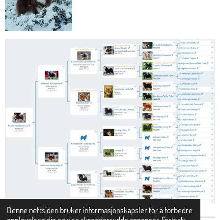
Denne nettsiden bruker informasjonskapsler for å forbedre
opplevelsen din og vise skreddersydde annonser. Fortsatt